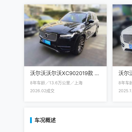
沃尔沃沃尔沃XC902019款 T6 智逸版 7座 国V
8年车龄／13.6万公里／上海
8年车
2026.02成交
2025.
车况概述