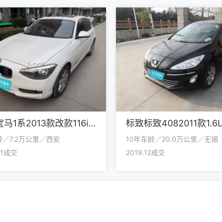
宝马宝马1系2013款改款116i领先型
龄／7.2万公里／西安
10年车龄／20.0万公里／无锡
01成交
2019.12成交