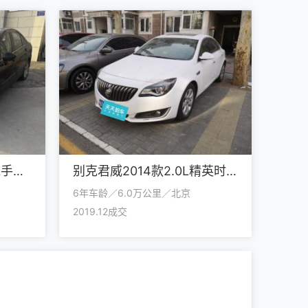
标致标致4082011款1.6L手动舒适版
别克君威2014款2.0L精英时尚型
6年车龄／6.0万公里／北京
2019.12成交