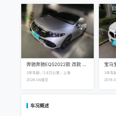
奔驰奔驰EQS2022款 改款 450+ 先锋版
3年车龄／2.8万公里／上海
3年车
2026.04成交
2016.
车况概述