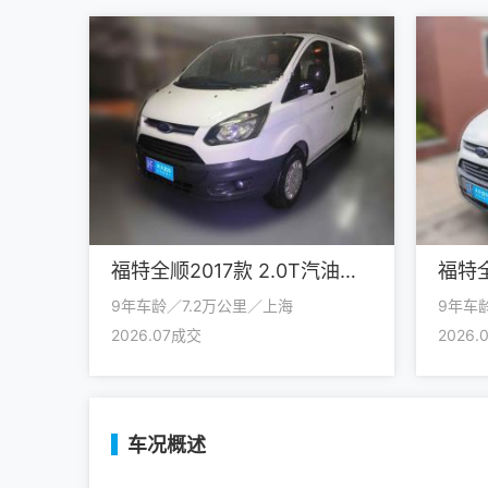
福特全顺2017款 2.0T汽油自动多功能商用车短轴低顶国V
9年车龄／7.2万公里／上海
9年车
2026.07成交
2026
车况概述