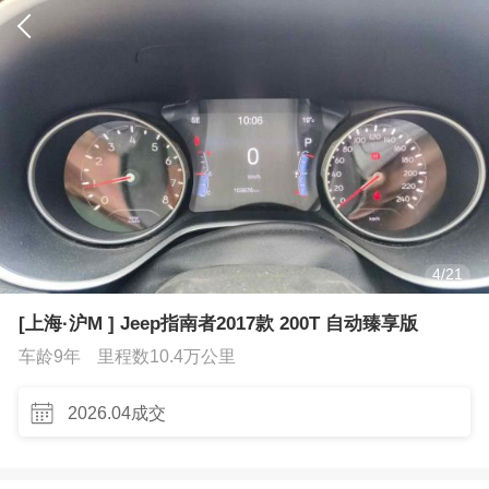
4
/
21
[上海·沪M ] Jeep指南者2017款 200T 自动臻享版
车龄9年
里程数10.4万公里
2026.04成交