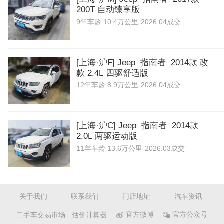
200T 自动臻享版
9年
车龄
10.4万公里
2026.04成交
[上海·沪F] Jeep 指南者 2014款 改
款 2.4L 四驱舒适版
12年
车龄
8.9万公里
2026.04成交
[上海·沪C] Jeep 指南者 2014款
2.0L 两驱运动版
11年
车龄
13.6万公里
2026.03成交
关于我们
联系我们
门店地址
汽车资讯
二手车交易市场
估价计算器
官方微博
官方公众号