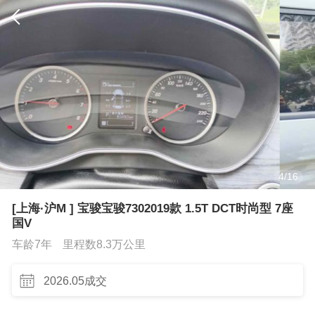
4
/
16
[上海·沪M ] 宝骏宝骏7302019款 1.5T DCT时尚型 7座
国V
车龄7年
里程数8.3万公里
2026.05成交