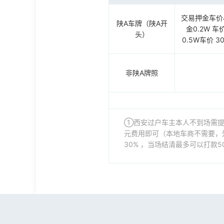
交易押金车价小于
陕A车牌（陕A开
金0.2W 车
头）
0.5W车价 
非陕A牌照
①西安过户车主本人不到场需提
元费用即可（本地车商不需要，
30% ，当场结清最多可以打款5