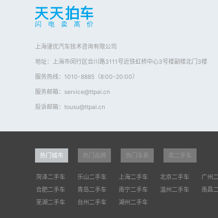
上海谨优汽车技术咨询有限公司
地址：上海市闵行区合川路3111号近铁虹桥中心3号楼副楼北门3楼
服务热线：1010-8885（8:00-20:00）
服务邮箱：service@ttpai.cn
投诉邮箱：tousu@ttpai.cn
热门城市
热门品牌
热门车系
卖二手车
菏泽二手车
乐山二手车
上海二手车
北京二手车
广州
合肥二手车
青岛二手车
南宁二手车
温州二手车
南昌
芜湖二手车
台州二手车
湖州二手车