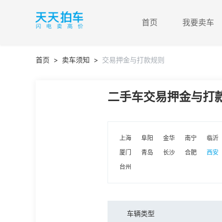
首页
我要卖车
首页
>
卖车须知
>
交易押金与打款规则
二手车交易押金与打
上海
阜阳
金华
南宁
临沂
厦门
青岛
长沙
合肥
西安
台州
车辆类型