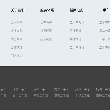
关于我们
服务体系
新闻动态
二手车
公司简介
卖车保障
二手车知识
二手车
企业文化
常见问题
行业新闻
卖车分
荣誉奖项
成交历史
媒体报道
二手车
合作伙伴
二手车评估
二手车
门店地址
二手车
深圳二手车
成都二手车
武汉二手车
苏州二手车
杭州二手
二手车
厦门二手车
无锡二手车
嘉兴二手车
金华二手车
南通二手