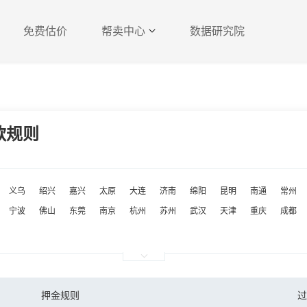
免费估价
帮卖中心
数据研究院
款规则
义乌
绍兴
嘉兴
太原
大连
济南
绵阳
昆明
南通
常州
宁波
佛山
东莞
南京
杭州
苏州
武汉
天津
重庆
成都
押金规则
过