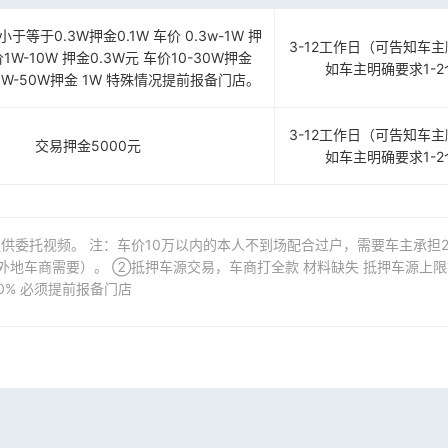
等于0.3W押金0.1W 车价 0.3w-1W 押
3-12工作日（可告知车
价1W-10W 押金0.3W元 车价10-30W押金
如车主明确要求1-
30W-50W押金 1W 特殊情况提前报备门店。
3-12工作日（可告知车
交易押金5000元
如车主明确要求1-
供委托视频。 注：车价10万以内的本人不到场配合过户，需要车主承担2
外地车商需要）。 ②抵押车源交易，车商打全款 材料缺失 抵押车源上限
0% 必须提前报备门店