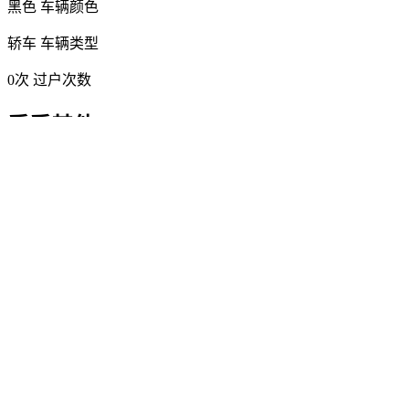
黑色
车辆颜色
轿车
车辆类型
0次
过户次数
看看其他
上海大众 帕萨特 2019款 380
更多车辆
大众帕萨特2022款 330TSI 星空尊贵版
4年车龄／3.4万公里／上海