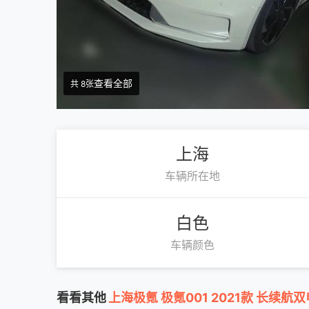
查看全部
共 8张
上海
车辆所在地
白色
车辆颜色
看看其他
上海极氪 极氪001 2021款 长续航双