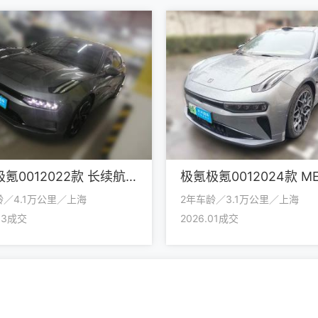
极氪极氪0012022款 长续航双电机 WE版
龄／4.1万公里／上海
2年车龄／3.1万公里／上海
.03成交
2026.01成交