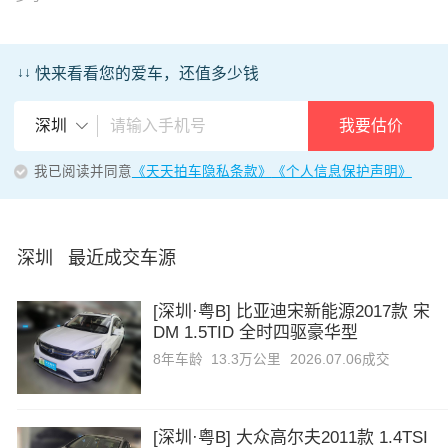
↓↓
快来看看您的爱车，还值多少钱
我要估价
深圳
我已阅读并同意
《天天拍车隐私条款》
《个人信息保护声明》
深圳 最近成交车源
[深圳·粤B] 比亚迪宋新能源2017款 宋
DM 1.5TID 全时四驱豪华型
8年
车龄
13.3万公里
2026.07.06成交
[深圳·粤B] 大众高尔夫2011款 1.4TSI