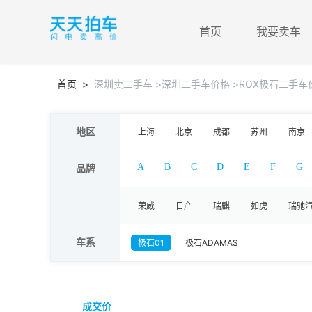
首页
我要卖车
首页
>
深圳卖二手车
>深圳二手车价格
>ROX极石二手
地区
上海
北京
成都
苏州
南京
A
B
C
D
E
F
G
品牌
荣威
日产
瑞麒
如虎
瑞驰
车系
极石01
极石ADAMAS