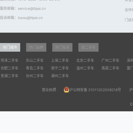
服务邮箱：service@ttpai.cn
合作
投诉邮箱：tousu@ttpai.cn
门店
热门城市
热门品牌
热门车系
卖二手车
菏泽二手车
乐山二手车
上海二手车
北京二手车
广州二手车
深
合肥二手车
青岛二手车
南宁二手车
温州二手车
南昌二手车
厦
芜湖二手车
台州二手车
湖州二手车
营业执照
沪公网安备 31011202008218号
沪
C