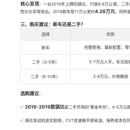
核心发现
：一台2016年上牌的骐达，行驶8.6万公里，二
4.28万元
性价比非常突出
。2019款车型11万公里约
，同样
三、购买建议：新车还是二手？
选择
优势
完整质保、最新配置、零
新车
5-7万元入手，车况良
二手（3-5年）
2-4万元，价格触底
二手（8-10年）
选购建议
：
2016-2019款骐达
✅
是二手市场的“黄金年份”，4-5万
✅ 骐达发动机皮实耐用，CVT变速箱平顺省油，保养成本在