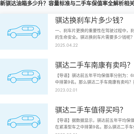
新骐达油箱多少升？容量标准与二手车保值率全解析相
骐达换刹车片多少钱？
一、刹车片更换的重要性在驾驶过程中，
的生命安全。骐达换刹车片需要多少钱呢？
刹车片品牌，市场上刹车片品牌众多，不
2025.04.22
保障。2.刹车片类型，刹车片分为有机刹
同，性能也有所差异。3.维修
骐达二手车南康有卖吗？
【导语】骐达前五年平均保值率分别为：68.9%
中排第9名。那么骐达二手车南康有卖吗？
二手价格落地年份里程(公里)日产骐达2011款1.
2023.02.01
动舒适型4.7万20122.8万日产骐达2014款
骐达二手车值得买吗？
【导语】据数据显示，骐达前五年平均保值率分别为
在紧凑型车之中排第9名。那么骐达二手车
近五年来在二手车市场上的保值率来看，分别7