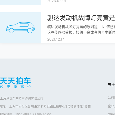
2023.02.01
数据显示，目前在国内二手车第一年平均保
骐达发动机故障灯亮黄是
骐达发动机故障灯亮黄的原因是：1、传感
这些传感器受损，接触不良或者信号中断时
故障灯亮；2、保养问题，车辆都是有一定
2021.12.14
惯，那就会加重发动机运行的负担，导致发
款燃油跟机油，如果车主没有按要求
关于
公司
上海谨优汽车技术咨询有限公司
企业
地址：上海市闵行区合川路3111号近铁虹桥中心3号楼副楼北门3楼
服务热线：1010-8885（8:00-20:00）
荣誉