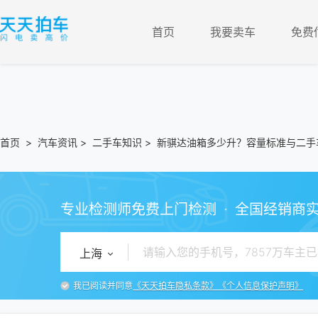
首页
我要卖车
免费
首页
>
汽车资讯
>
二手车知识
>
新骐达油箱多少升？容量标准与二手
·
专业检测师免费上门检测
全国经销商
上海
我已阅读并同意
《天天拍车隐私条款》
《个人信息保护声明》