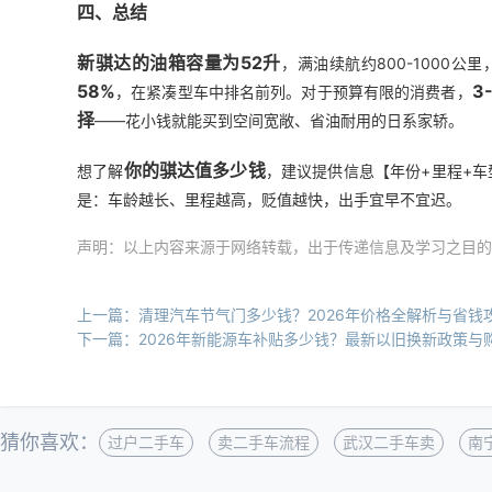
四、总结
新骐达的油箱容量为52升
，满油续航约800-1000
58%
3
，在紧凑型车中排名前列。对于预算有限的消费者，
择
——花小钱就能买到空间宽敞、省油耐用的日系家轿。
你的骐达值多少钱
想了解
，建议提供信息【年份+里程+车
是：车龄越长、里程越高，贬值越快，出手宜早不宜迟。
声明：以上内容来源于网络转载，出于传递信息及学习之目的
上一篇：清理汽车节气门多少钱？2026年价格全解析与省钱
下一篇：2026年新能源车补贴多少钱？最新以旧换新政策与
猜你喜欢：
过户二手车
卖二手车流程
武汉二手车卖
南