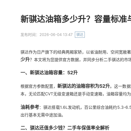
新骐达油箱多少升？容量标准
发布时间：2026-06-04 13:47
骐达
骐达作为日产旗下的经典两厢家轿，以省油耐用、空间宽敞著
少升
？本文将为您提供官方数据，并同步分析二手骐达的市
一、新骐达油箱容量：52升
新骐达的油箱容积为52升
根据官方参数配置，
。这一数据
本，无论匹配CVT无级变速箱还是手动变速箱，油箱容量均为
油耗参考
：骐达搭载1.6L发动机，百公里综合油耗约5.3-6.5
出行基本无需中途加油。
二、骐达还值多少钱？二手车保值率全解析