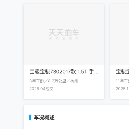
宝骏宝骏7302017款 1.5T 手动时尚型 7座 国V
8年车龄／8.2万公里／杭州
11年
2026.04成交
2025.
车况概述