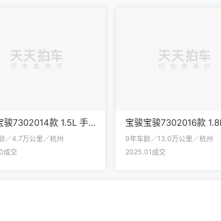
宝骏宝骏7302014款 1.5L 手动舒适型 7座
车龄／4.7万公里／杭州
9年车龄／13.0万公里／杭州
10成交
2025.01成交