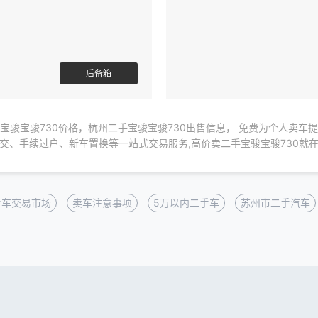
后备箱
宝骏宝骏730价格，杭州二手宝骏宝骏730出售信息， 免费为个人卖车
交、手续过户、新车置换等一站式交易服务,高价卖二手宝骏宝骏730就
手车交易市场
卖车注意事项
5万以内二手车
苏州市二手汽车