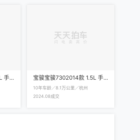
宝骏宝骏7302016款 1.8L 手动豪华型 7座
宝骏宝骏7302014款 1.5L 手动舒适型 7座
10年车龄／8.1万公里／杭州
2024.08成交