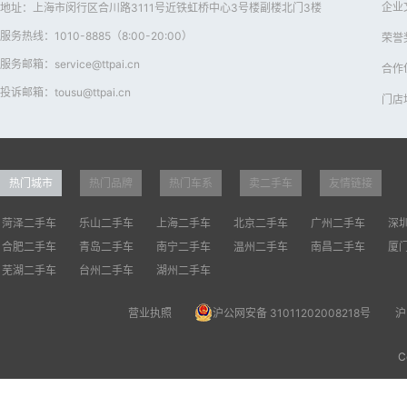
企业
地址：上海市闵行区合川路3111号近铁虹桥中心3号楼副楼北门3楼
服务热线：1010-8885（8:00-20:00）
荣誉
服务邮箱：service@ttpai.cn
合作
投诉邮箱：tousu@ttpai.cn
门店
热门城市
热门品牌
热门车系
卖二手车
友情链接
菏泽二手车
乐山二手车
上海二手车
北京二手车
广州二手车
深
合肥二手车
青岛二手车
南宁二手车
温州二手车
南昌二手车
厦
芜湖二手车
台州二手车
湖州二手车
营业执照
沪公网安备 31011202008218号
沪
C