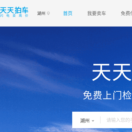
首页
我要卖车
免费
湖州
天
免费上门
湖州