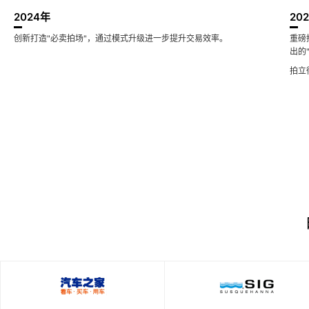
2024
年
20
创新打造"必卖拍场"，通过模式升级进一步提升交易效率。
重磅
出的
拍立