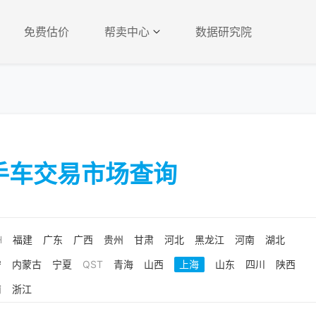
免费估价
帮卖中心
数据研究院
手车交易市场查询
H
福建
广东
广西
贵州
甘肃
河北
黑龙江
河南
湖北
宁
内蒙古
宁夏
QST
青海
山西
上海
山东
四川
陕西
南
浙江