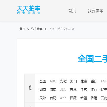
首页
我要卖车
>
>
首页
汽车资讯
上海二手车交易市场
全国二
全国
ABC
安徽
澳门
北京
重庆
FG
省份
湖南
海南
JLN
吉林
江苏
江西
辽
天津
台湾
XYZ
西藏
新疆
香港
云