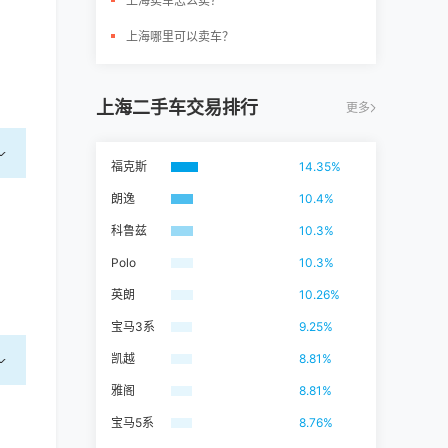
上海卖车怎么卖？
上海哪里可以卖车？
上海二手车交易排行
更多
福克斯
14.35%
朗逸
10.4%
科鲁兹
10.3%
Polo
10.3%
英朗
10.26%
宝马3系
9.25%
凯越
8.81%
雅阁
8.81%
宝马5系
8.76%