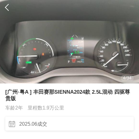
4
/
34
[广州·粤A ] 丰田赛那SIENNA2024款 2.5L混动 四驱尊
贵版
车龄2年
里程数1.9万公里
2025.06成交