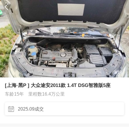
3
/
14
[上海·黑P ] 大众途安2011款 1.4T DSG智雅版5座
车龄15年
里程数16.4万公里
2025.09成交