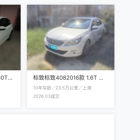
标致标致4082024款 360THP 龘龘款 拉图版
标致标致4082016款 1.6T 自动豪华版
10年车龄／23.5万公里／上海
2026.03成交