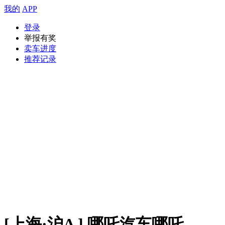
我的
APP
登录
举报有奖
卖车进度
推荐记录
[上海·沪A ] 哪吒汽车哪吒