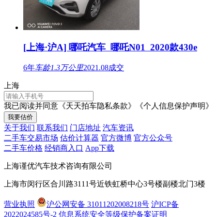
[上海·沪A] 哪吒汽车 哪吒N01 2020款430e
6年
车龄
1.3万公里
2021.08成交
上海
我已阅读并同意
《天天拍车隐私条款》
《个人信息保护声明》
我要估价
关于我们
联系我们
门店地址
汽车资讯
二手车交易市场
估价计算器
官方微博
官方公众号
二手车价格
经销商入口
App下载
上海谨优汽车技术咨询有限公司
上海市闵行区合川路3111号近铁虹桥中心3号楼副楼北门3楼
营业执照
沪公网安备 31011202008218号
沪ICP备
2022024585号-2
信息系统安全等级保护备案证明