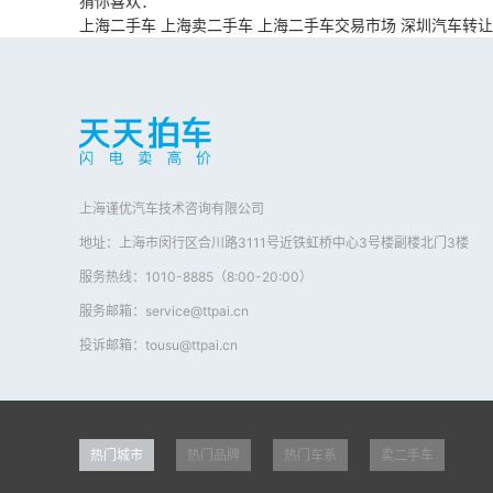
猜你喜欢：
上海二手车
上海卖二手车
上海二手车交易市场
深圳汽车转让
上海谨优汽车技术咨询有限公司
地址：上海市闵行区合川路3111号近铁虹桥中心3号楼副楼北门3楼
服务热线：1010-8885（8:00-20:00）
服务邮箱：service@ttpai.cn
投诉邮箱：tousu@ttpai.cn
热门城市
热门品牌
热门车系
卖二手车