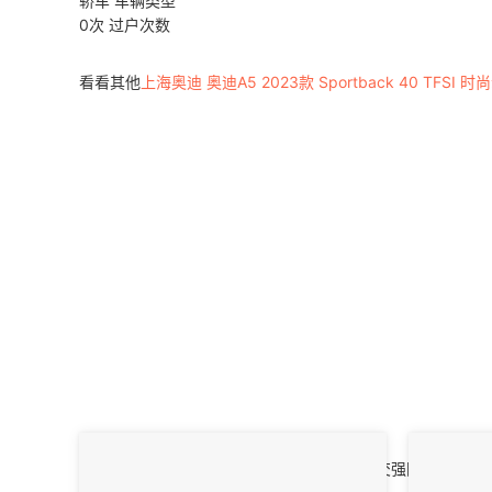
轿车
车辆类型
0次
过户次数
看看其他
上海奥迪 奥迪A5 2023款 Sportback 40 TFSI 
车况概述
整体车况：
该车整体印象良好，正常使用。交强险随车。未