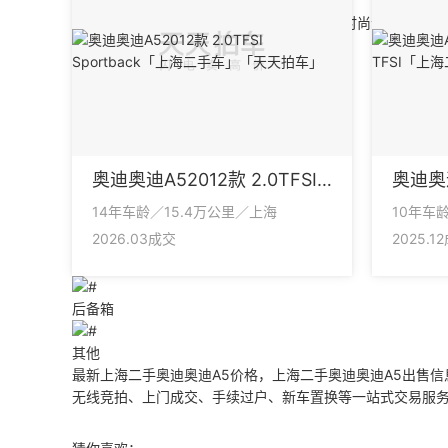
车辆展示
前45度
后45度
发动机
驾驶室
奥迪奥迪A52012款 2.0TFSI Sportback
14年车龄／15.4万公里／上海
10年车
后排座椅
2026.03成交
2025.1
前排座椅
后备箱
其他
最新上海二手奥迪奥迪A5价格，上海二手奥迪奥迪A5出售信
无线竞拍、上门成交、手续过户、新车置换等一站式交易服务