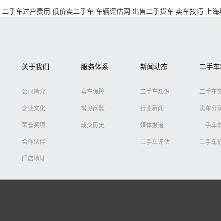
二手车过户费用
低价卖二手车
车辆评估网
出售二手货车
卖车技巧
上海
关于我们
服务体系
新闻动态
二手车
公司简介
卖车保障
二手车知识
二手车
企业文化
常见问题
行业新闻
卖车分
荣誉奖项
成交历史
媒体报道
二手车
合作伙伴
二手车评估
二手车
门店地址