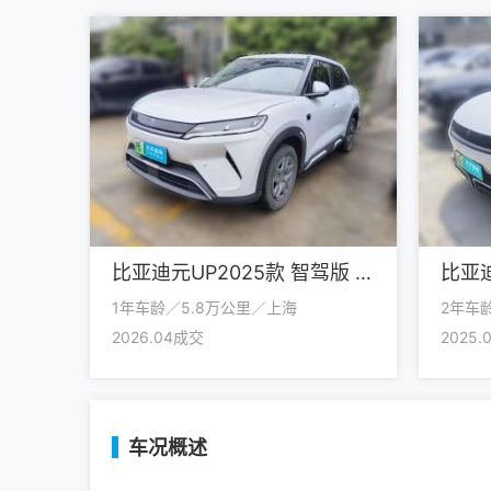
比亚迪元UP2025款 智驾版 401KM 活力版
1年车龄／5.8万公里／上海
2年车
2026.04成交
2025
车况概述