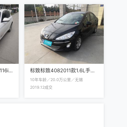
宝马宝马1系2013款改款116i领先型
标致标致4082011款1.6L手动舒适版
10年车龄／20.0万公里／无锡
2019.12成交