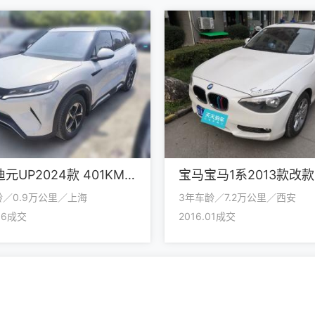
比亚迪元UP2024款 401KM 超越型
龄／0.9万公里／上海
3年车龄／7.2万公里／西安
.06成交
2016.01成交