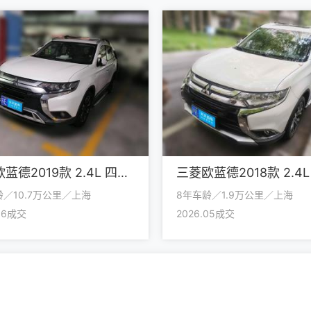
三菱欧蓝德2019款 2.4L 四驱致享版 5座 国V
龄／10.7万公里／上海
8年车龄／1.9万公里／上海
.06成交
2026.05成交