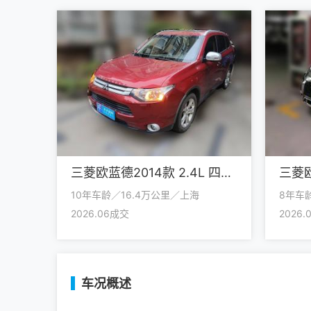
三菱欧蓝德2014款 2.4L 四驱豪华超值版 5座
10年车龄／16.4万公里／上海
8年车
2026.06成交
2026
车况概述