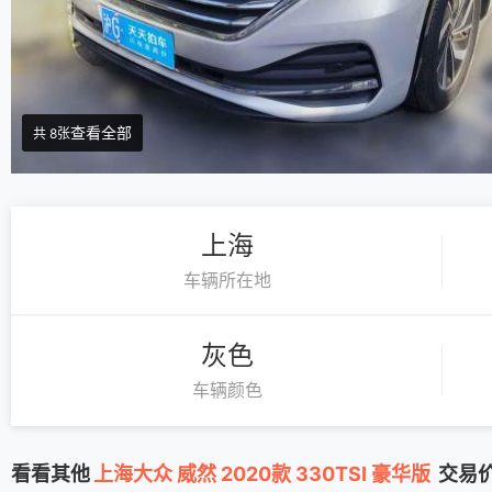
查看全部
共 8张
上海
车辆所在地
灰色
车辆颜色
看看其他
上海大众 威然 2020款 330TSI 豪华版
交易