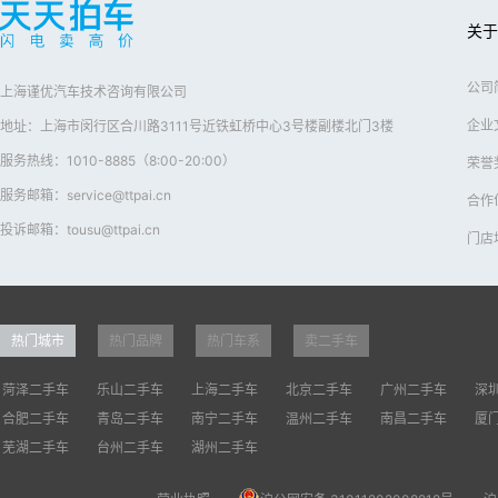
关于
公司
上海谨优汽车技术咨询有限公司
企业
地址：上海市闵行区合川路3111号近铁虹桥中心3号楼副楼北门3楼
服务热线：1010-8885（8:00-20:00）
荣誉
服务邮箱：service@ttpai.cn
合作
投诉邮箱：tousu@ttpai.cn
门店
热门城市
热门品牌
热门车系
卖二手车
菏泽二手车
乐山二手车
上海二手车
北京二手车
广州二手车
深
合肥二手车
青岛二手车
南宁二手车
温州二手车
南昌二手车
厦
芜湖二手车
台州二手车
湖州二手车