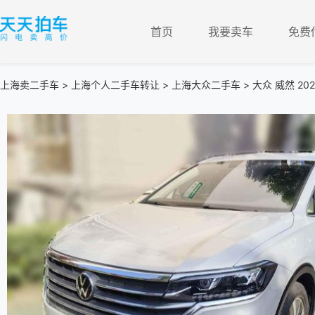
首页
我要卖车
免费
上海卖二手车
>
上海个人二手车转让
>
上海大众二手车
> 大众 威然 202