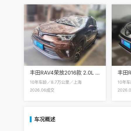
丰田RAV4荣放2016款 2.0L CVT两驱风尚版 国V
10年车龄／8.7万公里／上海
10年
2026.06成交
2026
车况概述