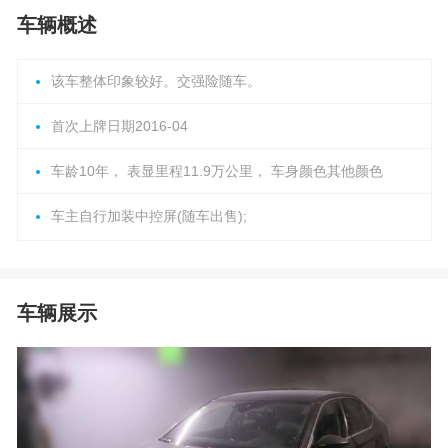
车辆概述
该车整体印象较好。交强险随车。
首次上牌日期2016-04
车龄10年， 表显里程11.9万公里， 车身颜色其他颜色
车主自行加装中控屏(随车出售);
车辆展示