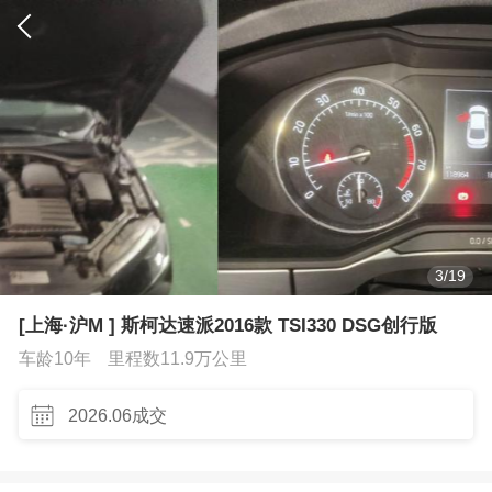
4
/
19
[上海·沪M ] 斯柯达速派2016款 TSI330 DSG创行版
车龄10年
里程数11.9万公里
2026.06成交