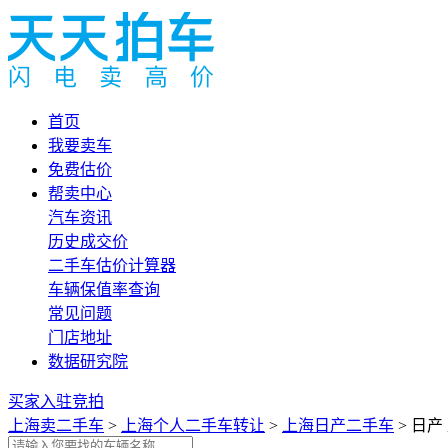
首页
我要卖车
免费估价
帮卖中心
汽车资讯
历史成交价
二手车估价计算器
车辆保值率查询
常见问题
门店地址
数据研究院
买家入驻竞拍
上海卖二手车
>
上海个人二手车转让
>
上海日产二手车
> 日产 