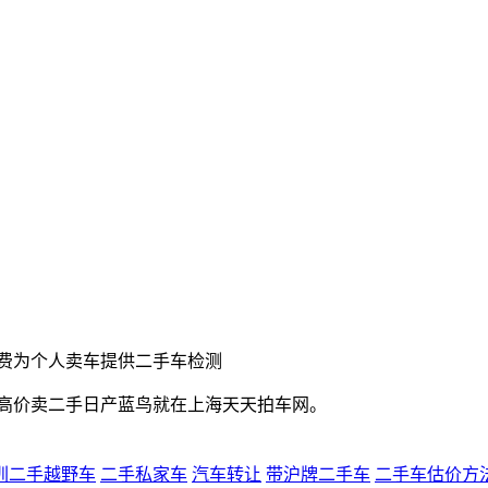
费为个人卖车提供二手车检测
,高价卖二手日产蓝鸟就在上海天天拍车网。
圳二手越野车
二手私家车
汽车转让
带沪牌二手车
二手车估价方