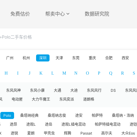
免费估价
帮卖中心
数据研究院
>Polo二手车价格
广州
杭州
深圳
天津
东莞
重庆
合肥
西安
H
I
J
K
L
M
N
O
P
Q
R
S
东风风神
东风小康
大通
大迪
东风风行
DS
东风风
风
电动屋
大力牛魔王
东风奕派
道朗格
Polo
桑塔纳经典
桑塔纳志俊
途安
帕萨特
桑塔纳・浩纳
昂
途昂
途观L
途岳
途观L插电混动
帕萨特插电混动
途铠
X
途锐
夏朗
甲壳虫
辉腾
Passat
高尔夫
大众Eos