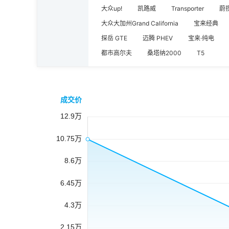
大众up!
凯路威
Transporter
蔚
大众大加州Grand California
宝来经典
探岳 GTE
迈腾 PHEV
宝来·纯电
都市高尔夫
桑塔纳2000
T5