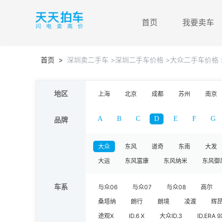
首页
我要卖车
首页
>
深圳卖二手车
>深圳二手车价格
>大众二手车价格
地区
上海
北京
成都
苏州
南京
A
B
C
D
E
F
G
品牌
大众
东风
道奇
东南
大发
大运
东风富康
东风纳米
东风御
车系
与众06
与众07
与众08
高尔
桑塔纳
朗行
朗境
凌渡
辉
途观X
ID.6 X
大众ID.3
ID.ERA 9