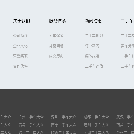
关于我们
服务体系
新闻动态
二手车
公司简介
卖车保障
二手车知识
二手车
企业文化
常见问题
行业新闻
卖车分
荣誉奖项
成交历史
媒体报道
二手车
合作伙伴
二手车评估
二手车
手车大众
广州二手车大众
深圳二手车大众
成都二手车大众
武汉二手
手车大众
青岛二手车大众
南宁二手车大众
温州二手车大众
南昌二手
手车大众
义乌二手车大众
临沂二手车大众
芜湖二手车大众
台州二手