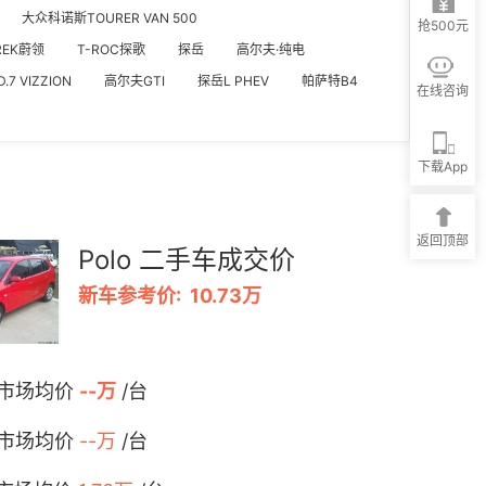
大众科诺斯TOURER VAN 500
抢500元
REK蔚领
T-ROC探歌
探岳
高尔夫·纯电
.7 VIZZION
高尔夫GTI
探岳L PHEV
帕萨特B4
在线咨询
下载App
返回顶部
Polo 二手车成交价
新车参考价: 10.73万
 市场均价
--万
/台
 市场均价
--万
/台