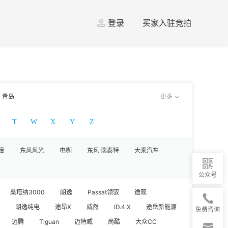
登录
买家入驻竞拍
青岛
更多
T
W
X
Y
Z
度
东风风光
电咖
东风·瑞泰特
大乘汽车
公众号
桑塔纳3000
朗逸
Passat领驭
途观
朗逸纯电
途昂X
威然
ID.4 X
途岳新能源
免费咨询
迈腾
Tiguan
迈特威
尚酷
大众CC