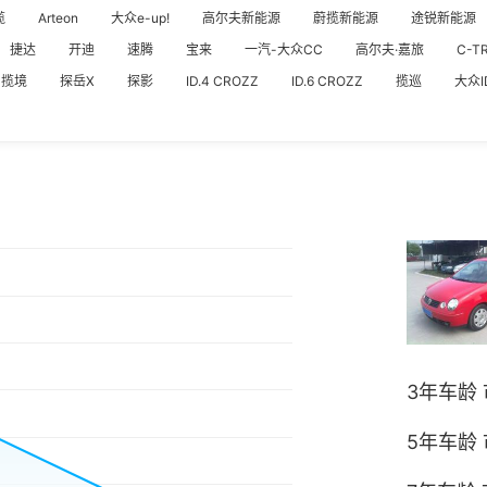
揽
Arteon
大众e-up!
高尔夫新能源
蔚揽新能源
途锐新能源
捷达
开迪
速腾
宝来
一汽-大众CC
高尔夫·嘉旅
C-T
揽境
探岳X
探影
ID.4 CROZZ
ID.6 CROZZ
揽巡
大众ID
3年车龄
5年车龄