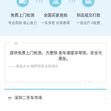
免费上门检测
全国买家竞拍
到店成交打款
专业高效 省心省力
一车多抢 价高者得
一站过户 0收费
方便快
卖车速度非常快，安全可靠，服务态度好，会推荐给
价
朋友。
以
友
主的评价
——来自奥迪 A4L车主的评价
深圳二手车市场